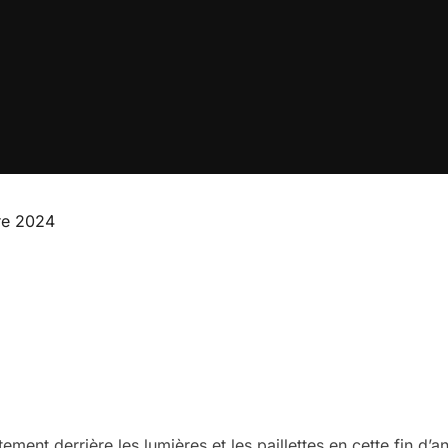
re 2024
ement derrière les lumières et les paillettes en cette fin d’a