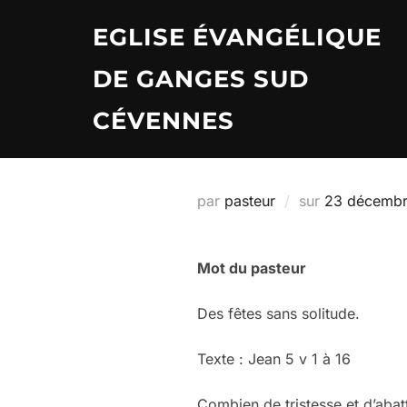
Aller
EGLISE ÉVANGÉLIQUE
au
contenu
DE GANGES SUD
CÉVENNES
Publié
par
pasteur
sur
23 décemb
le
Mot du pasteur
Des fêtes sans solitude.
Texte : Jean 5 v 1 à 16
Combien de tristesse et d’abatt