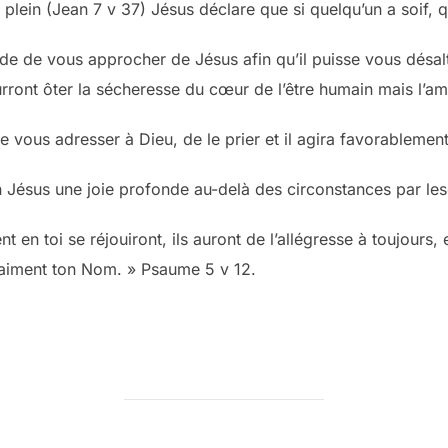
plein (Jean 7 v 37) Jésus déclare que si quelqu’un a soif, qu’
de de vous approcher de Jésus afin qu’il puisse vous désalt
ront ôter la sécheresse du cœur de l’être humain mais l’am
de vous adresser à Dieu, de le prier et il agira favorablemen
n Jésus une joie profonde au-delà des circonstances par le
t en toi se réjouiront, ils auront de l’allégresse à toujours, 
i aiment ton Nom. » Psaume 5 v 12.